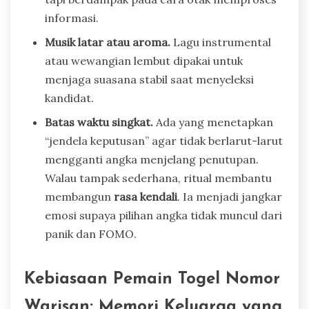
informasi.
Musik latar atau aroma.
Lagu instrumental
atau wewangian lembut dipakai untuk
menjaga suasana stabil saat menyeleksi
kandidat.
Batas waktu singkat.
Ada yang menetapkan
“jendela keputusan” agar tidak berlarut-larut
mengganti angka menjelang penutupan.
Walau tampak sederhana, ritual membantu
membangun
rasa kendali
. Ia menjadi jangkar
emosi supaya pilihan angka tidak muncul dari
panik dan FOMO.
Kebiasaan Pemain Togel Nomor
Warisan: Memori Keluarga yang