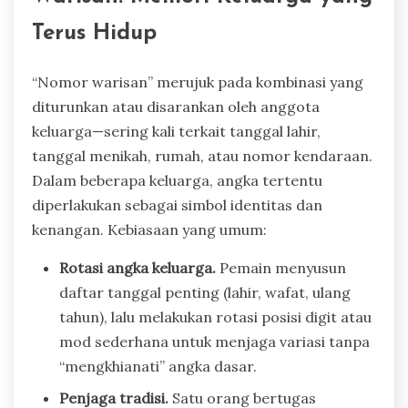
Terus Hidup
“Nomor warisan” merujuk pada kombinasi yang
diturunkan atau disarankan oleh anggota
keluarga—sering kali terkait tanggal lahir,
tanggal menikah, rumah, atau nomor kendaraan.
Dalam beberapa keluarga, angka tertentu
diperlakukan sebagai simbol identitas dan
kenangan. Kebiasaan yang umum:
Rotasi angka keluarga.
Pemain menyusun
daftar tanggal penting (lahir, wafat, ulang
tahun), lalu melakukan rotasi posisi digit atau
mod sederhana untuk menjaga variasi tanpa
“mengkhianati” angka dasar.
Penjaga tradisi.
Satu orang bertugas