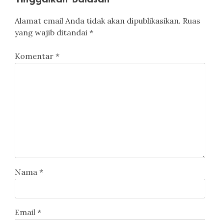
Alamat email Anda tidak akan dipublikasikan.
Ruas
yang wajib ditandai
*
Komentar
*
Nama
*
Email
*