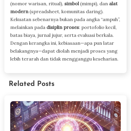
(nomor warisan, ritual),
simbol
(mimpi), dan
alat
modern
(spreadsheet, komunitas daring).
Kekuatan sebenarnya bukan pada angka “ampuh”,
melainkan pada
disiplin proses
: portofolio kecil,
batas biaya, jurnal jujur, serta evaluasi berkala.
Dengan kerangka ini, kebiasaan—apa pun latar
belakangnya—dapat diolah menjadi proses yang
lebih terarah dan tidak mengganggu keseharian.
Related Posts