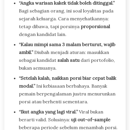
“Angka warisan kakek tidak boleh ditinggal.”
Bagi sebagian orang, ini soal loyalitas pada
sejarah keluarga. Cara menyehatkannya:
tetap dibawa, tapi porsinya
proporsional
dengan kandidat lain.
“Kalau mimpi sama 3 malam berturut, wajib
ambil.”
Diubah menjadi aturan: masukkan
sebagai kandidat
salah satu
dari portofolio,
bukan semuanya.
“Setelah kalah, naikkan porsi biar cepat balik
modal.”
Ini kebiasaan berbahaya. Banyak
pemain berpengalaman justru menurunkan
porsi atau berhenti sementara.
“Ikut angka yang lagi viral.”
Viral bukan
berarti valid. Solusinya:
uji out-of-sample
beberapa periode sebelum menambah porsi.