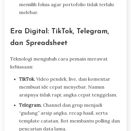
memilih fokus agar portofolio tidak terlalu
melebar.
Era Digital: TikTok, Telegram,
dan Spreadsheet
Teknologi mengubah cara pemain merawat
kebiasaan:
TikTok.
Video pendek, live, dan komentar
membuat ide cepat menyebar. Namun
arsipnya tidak rapi; angka cepat tenggelam.
Telegram.
Channel dan grup menjadi
“gudang” arsip angka, recap hasil, serta
template catatan. Bot membantu polling dan
pencarian data lama.