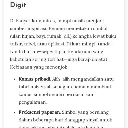
Digit
Di banyak komunitas, mimpi masih menjadi
sumber inspirasi. Pemain memetakan simbol
(ular, hujan, bayi, rumah, dll.) ke angka lewat buku
tafsir, tabel, atau aplikasi. Di luar mimpi, tanda-
tanda harian—seperti plat kendaraan yang
kebetulan sering terlihat—juga kerap dicatat.
Kebiasaan yang menonjol:
Kamus pribadi.
Alih-alih mengandalkan satu
tabel universal, sebagian pemain membuat
kamus simbol sendiri berdasarkan
pengalaman.
Frekuensi paparan.
Simbol yang berulang
dalam beberapa hari dianggap sinyal untuk
dimasukkan sebagai salah satu kandidat.