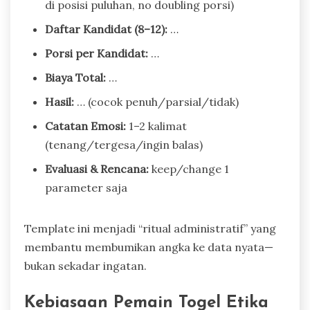
di posisi puluhan, no doubling porsi)
Daftar Kandidat (8–12):
…
Porsi per Kandidat:
…
Biaya Total:
…
Hasil:
… (cocok penuh/parsial/tidak)
Catatan Emosi:
1–2 kalimat
(tenang/tergesa/ingin balas)
Evaluasi & Rencana:
keep/change 1
parameter saja
Template ini menjadi “ritual administratif” yang
membantu membumikan angka ke data nyata—
bukan sekadar ingatan.
Kebiasaan Pemain Togel Etika