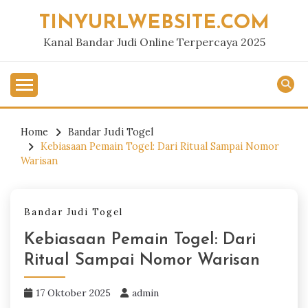
Skip
TINYURLWEBSITE.COM
to
content
Kanal Bandar Judi Online Terpercaya 2025
Home
Bandar Judi Togel
Kebiasaan Pemain Togel: Dari Ritual Sampai Nomor
Warisan
Bandar Judi Togel
Kebiasaan Pemain Togel: Dari
Ritual Sampai Nomor Warisan
17 Oktober 2025
admin