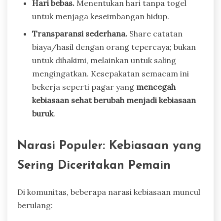
Hari bebas.
Menentukan hari tanpa togel
untuk menjaga keseimbangan hidup.
Transparansi sederhana.
Share catatan
biaya/hasil dengan orang tepercaya; bukan
untuk dihakimi, melainkan untuk saling
mengingatkan. Kesepakatan semacam ini
bekerja seperti pagar yang
mencegah
kebiasaan sehat berubah menjadi kebiasaan
buruk
.
Narasi Populer: Kebiasaan yang
Sering Diceritakan Pemain
Di komunitas, beberapa narasi kebiasaan muncul
berulang: