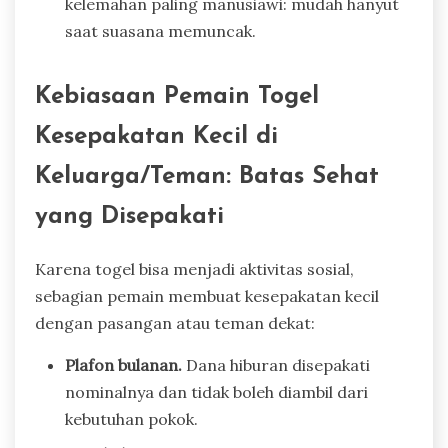
kelemahan paling manusiawi: mudah hanyut
saat suasana memuncak.
Kebiasaan Pemain Togel
Kesepakatan Kecil di
Keluarga/Teman: Batas Sehat
yang Disepakati
Karena togel bisa menjadi aktivitas sosial,
sebagian pemain membuat kesepakatan kecil
dengan pasangan atau teman dekat:
Plafon bulanan.
Dana hiburan disepakati
nominalnya dan tidak boleh diambil dari
kebutuhan pokok.