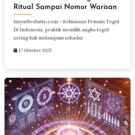
Ritual Sampai Nomor Warisan
tinyurlwebsite.com – Kebiasaan Pemain Togel
Di Indonesia, praktik memilih angka togel
sering kali melampaui sekadar
17 Oktober 2025