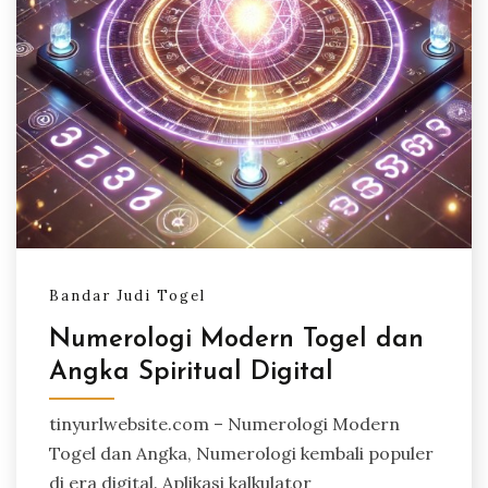
Bandar Judi Togel
Numerologi Modern Togel dan
Angka Spiritual Digital
tinyurlwebsite.com – Numerologi Modern
Togel dan Angka, Numerologi kembali populer
di era digital. Aplikasi kalkulator