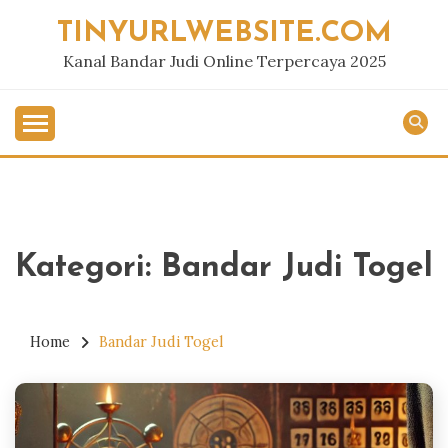
Skip
TINYURLWEBSITE.COM
to
content
Kanal Bandar Judi Online Terpercaya 2025
Kategori:
Bandar Judi Togel
Home
Bandar Judi Togel