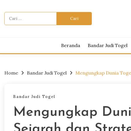
Skip
to
Cari
content
untuk:
Beranda
Bandar Judi Togel
Home
Bandar Judi Togel
Mengungkap Dunia Togel
Bandar Judi Togel
Mengungkap Duni
Sejarah dan Strat