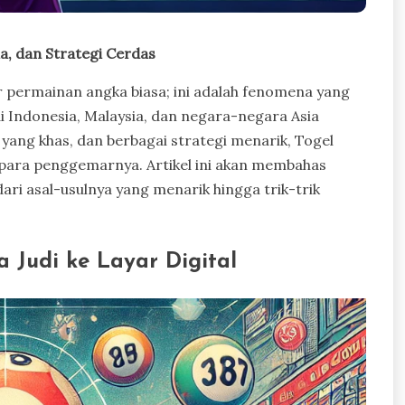
, dan Strategi Cerdas
permainan angka biasa; ini adalah fenomena yang
di Indonesia, Malaysia, dan negara-negara Asia
yang khas, dan berbagai strategi menarik, Togel
ara penggemarnya. Artikel ini akan membahas
ri asal-usulnya yang menarik hingga trik-trik
 Judi ke Layar Digital