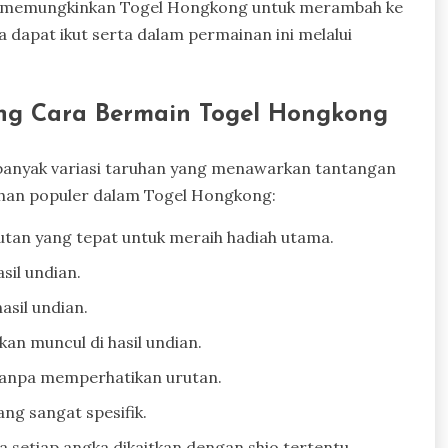
gi memungkinkan Togel Hongkong untuk merambah ke
nia dapat ikut serta dalam permainan ini melalui
g Cara Bermain Togel Hongkong
 banyak variasi taruhan yang menawarkan tantangan
ruhan populer dalam Togel Hongkong:
tan yang tepat untuk meraih hadiah utama.
asil undian.
asil undian.
kan muncul di hasil undian.
tanpa memperhatikan urutan.
ng sangat spesifik.
a setiap angka dikaitkan dengan shio tertentu.