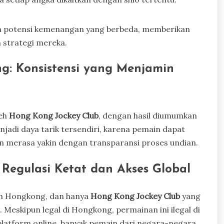
n dan potensi kemenangan yang berbeda, memberikan
n strategi mereka.
g: Konsistensi yang Menjamin
leh
Hong Kong Jockey Club
, dengan hasil diumumkan
njadi daya tarik tersendiri, karena pemain dapat
n merasa yakin dengan transparansi proses undian.
 Regulasi Ketat dan Akses Global
ah Hongkong, dan hanya
Hong Kong Jockey Club
yang
. Meskipun legal di Hongkong, permainan ini ilegal di
platform online, banyak pemain dari negara-negara