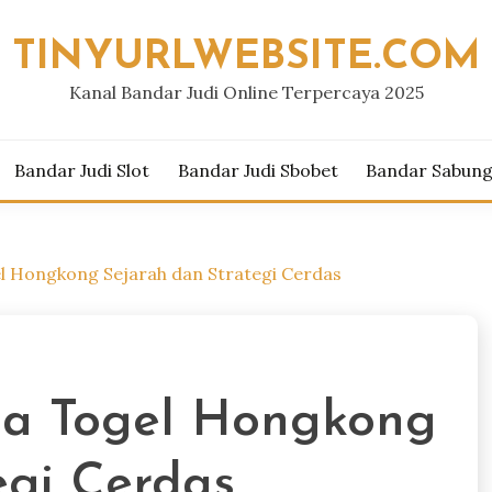
TINYURLWEBSITE.COM
Kanal Bandar Judi Online Terpercaya 2025
Bandar Judi Slot
Bandar Judi Sbobet
Bandar Sabun
 Hongkong Sejarah dan Strategi Cerdas
a Togel Hongkong
egi Cerdas