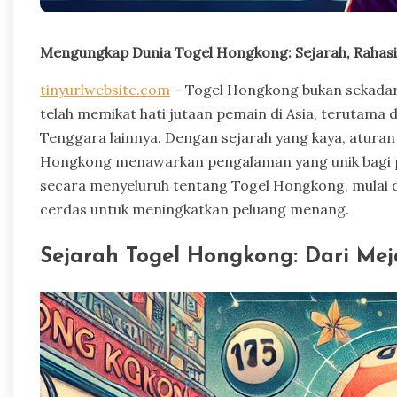
Mengungkap Dunia Togel Hongkong: Sejarah, Rahasia
tinyurlwebsite.com
– Togel Hongkong bukan sekadar 
telah memikat hati jutaan pemain di Asia, terutama 
Tenggara lainnya. Dengan sejarah yang kaya, aturan 
Hongkong menawarkan pengalaman yang unik bagi p
secara menyeluruh tentang Togel Hongkong, mulai da
cerdas untuk meningkatkan peluang menang.
Sejarah Togel Hongkong: Dari Meja