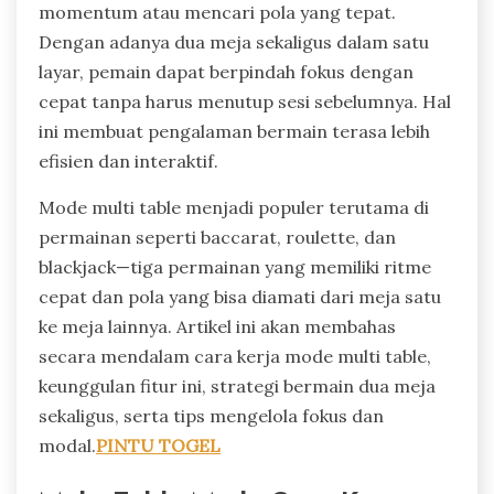
momentum atau mencari pola yang tepat.
Dengan adanya dua meja sekaligus dalam satu
layar, pemain dapat berpindah fokus dengan
cepat tanpa harus menutup sesi sebelumnya. Hal
ini membuat pengalaman bermain terasa lebih
efisien dan interaktif.
Mode multi table menjadi populer terutama di
permainan seperti baccarat, roulette, dan
blackjack—tiga permainan yang memiliki ritme
cepat dan pola yang bisa diamati dari meja satu
ke meja lainnya. Artikel ini akan membahas
secara mendalam cara kerja mode multi table,
keunggulan fitur ini, strategi bermain dua meja
sekaligus, serta tips mengelola fokus dan
modal.
PINTU TOGEL