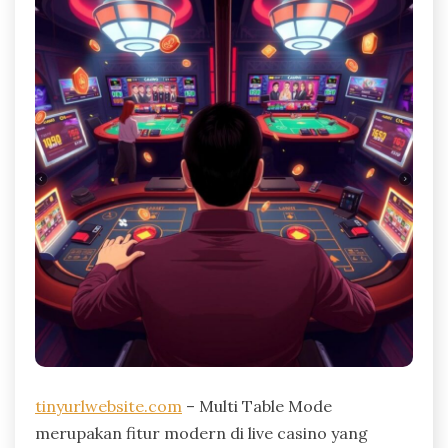
tinyurlwebsite.com
– Multi Table Mode
merupakan fitur modern di live casino yang