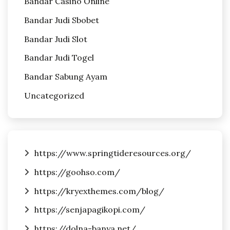
Bandar Casino Online
Bandar Judi Sbobet
Bandar Judi Slot
Bandar Judi Togel
Bandar Sabung Ayam
Uncategorized
https://www.springtideresources.org/
https://goohso.com/
https://kryexthemes.com/blog/
https://senjapagikopi.com/
https://dolna-banya.net/