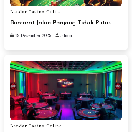
Bandar Casino Online
Baccarat Jalan Panjang Tidak Putus
19 Desember 2025
admin
Bandar Casino Online