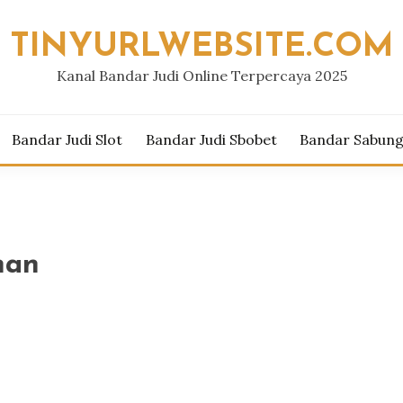
TINYURLWEBSITE.COM
Kanal Bandar Judi Online Terpercaya 2025
Bandar Judi Slot
Bandar Judi Sbobet
Bandar Sabun
han