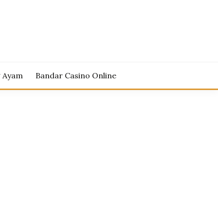
g Ayam
Bandar Casino Online