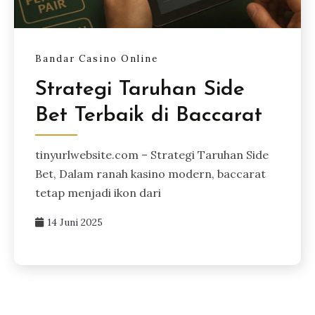
Bandar Casino Online
Strategi Taruhan Side
Bet Terbaik di Baccarat
tinyurlwebsite.com – Strategi Taruhan Side
Bet, Dalam ranah kasino modern, baccarat
tetap menjadi ikon dari
14 Juni 2025