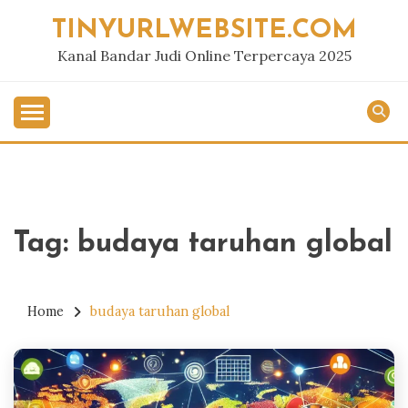
Skip
TINYURLWEBSITE.COM
to
content
Kanal Bandar Judi Online Terpercaya 2025
Tag:
budaya taruhan global
Home
budaya taruhan global