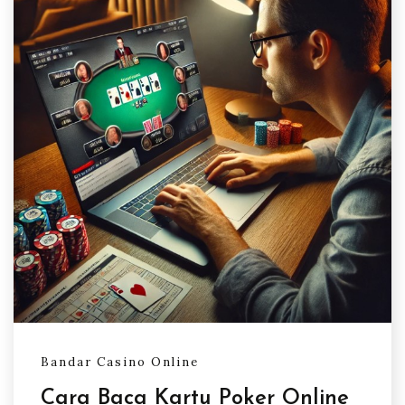
Bandar Casino Online
Cara Baca Kartu Poker Online