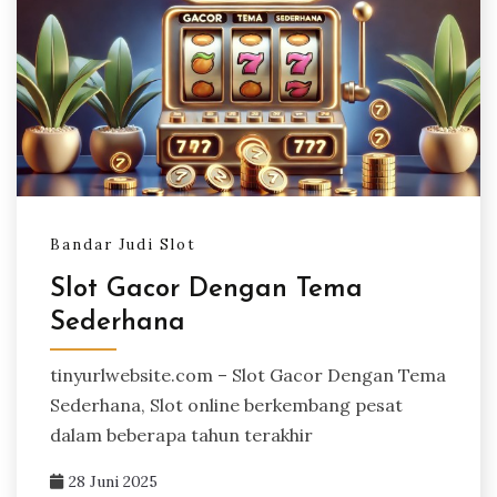
Bandar Judi Slot
Slot Gacor Dengan Tema
Sederhana
tinyurlwebsite.com – Slot Gacor Dengan Tema
Sederhana, Slot online berkembang pesat
dalam beberapa tahun terakhir
28 Juni 2025