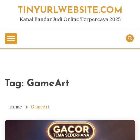
Skip
TINYURLWEBSITE.COM
to
content
Kanal Bandar Judi Online Terpercaya 2025
Tag:
GameArt
Home
GameArt