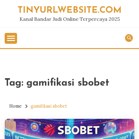
Skip
TINYURLWEBSITE.COM
to
content
Kanal Bandar Judi Online Terpercaya 2025
Tag:
gamifikasi sbobet
Home
gamifikasi sbobet