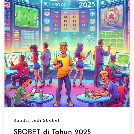
Bandar Judi Sbobet
SBOBET di Tahun 2025