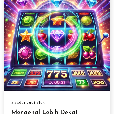
Bandar Judi Slot
Mengenal Lebih Dekat