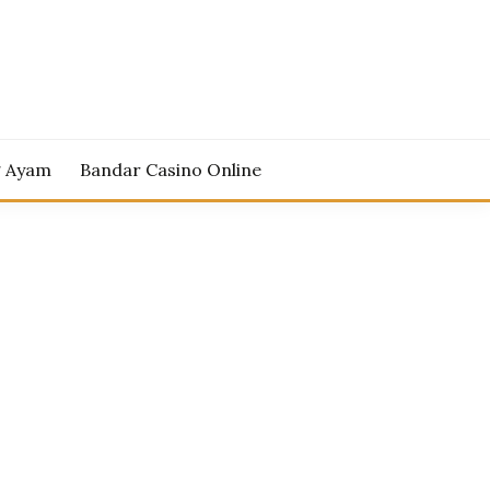
g Ayam
Bandar Casino Online