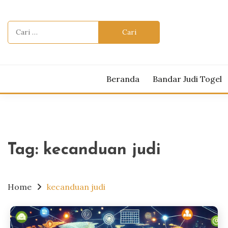
Skip
to
Cari
content
untuk:
Beranda
Bandar Judi Togel
Tag:
kecanduan judi
Home
kecanduan judi