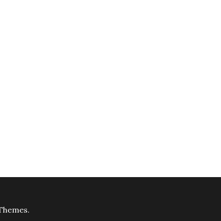
 Themes
.