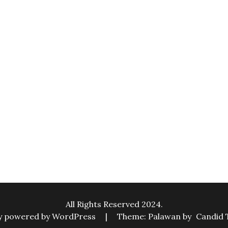
All Rights Reserved 2024.
y powered by WordPress
|
Theme: Palawan by
Candid