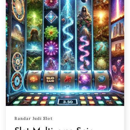
Bandar Judi Slot