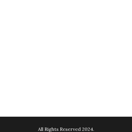
All Rights Reserved 2024.