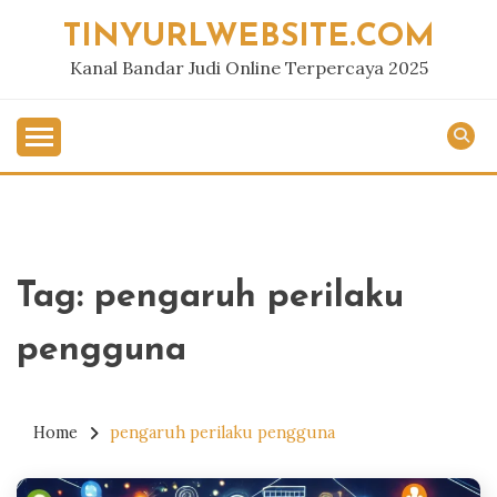
Skip
TINYURLWEBSITE.COM
to
content
Kanal Bandar Judi Online Terpercaya 2025
Tag:
pengaruh perilaku
pengguna
Home
pengaruh perilaku pengguna