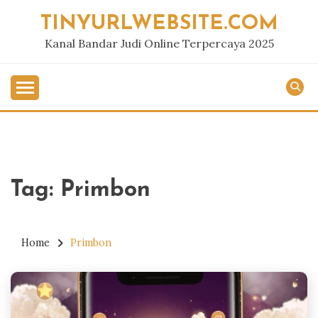
Skip
TINYURLWEBSITE.COM
to
content
Kanal Bandar Judi Online Terpercaya 2025
Tag:
Primbon
Home
Primbon