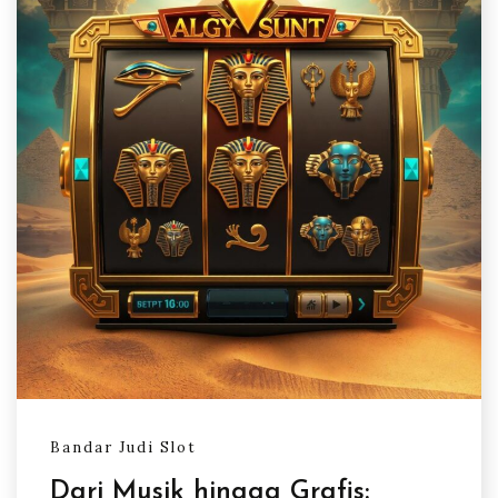
Bandar Judi Slot
Dari Musik hingga Grafis: