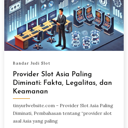
Bandar Judi Slot
Provider Slot Asia Paling
Diminati: Fakta, Legalitas, dan
Keamanan
tinyurlwebsite.com – Provider Slot Asia Paling
Diminati, Pembahasan tentang “provider slot
asal Asia yang paling