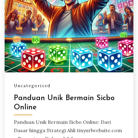
Uncategorized
Panduan Unik Bermain Sicbo
Online
Panduan Unik Bermain Sicbo Online: Dari
Dasar hingga Strategi Ahli tinyurlwebsite.com