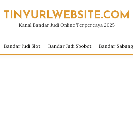
TINYURLWEBSITE.COM
Kanal Bandar Judi Online Terpercaya 2025
Bandar Judi Slot
Bandar Judi Sbobet
Bandar Sabun