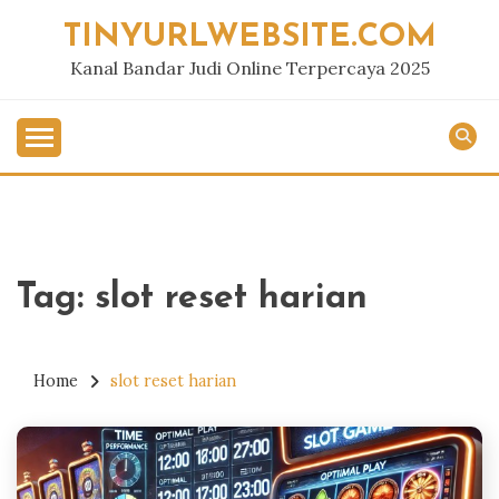
Skip
TINYURLWEBSITE.COM
to
content
Kanal Bandar Judi Online Terpercaya 2025
Tag:
slot reset harian
Home
slot reset harian