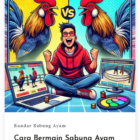
Bandar Sabung Ayam
Cara Bermain Sabung Ayam