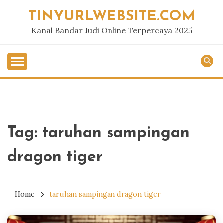
Skip
TINYURLWEBSITE.COM
to
content
Kanal Bandar Judi Online Terpercaya 2025
Tag:
taruhan sampingan
dragon tiger
Home
taruhan sampingan dragon tiger