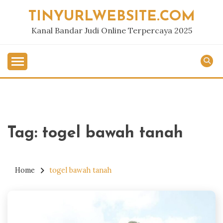
Skip
TINYURLWEBSITE.COM
to
content
Kanal Bandar Judi Online Terpercaya 2025
Tag:
togel bawah tanah
Home
togel bawah tanah