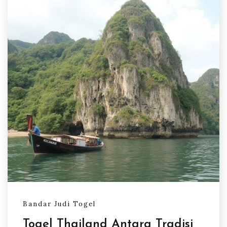
Bandar Judi Togel
Togel Thailand Antara Tradisi