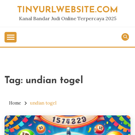
Skip
TINYURLWEBSITE.COM
to
content
Kanal Bandar Judi Online Terpercaya 2025
Tag:
undian togel
Home
undian togel