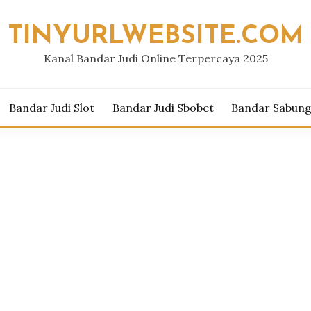
TINYURLWEBSITE.COM
Kanal Bandar Judi Online Terpercaya 2025
Bandar Judi Slot
Bandar Judi Sbobet
Bandar Sabun