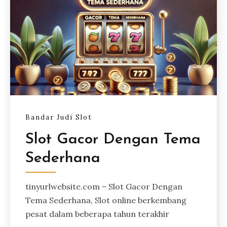
Bandar Judi Slot
Slot Gacor Dengan Tema
Sederhana
tinyurlwebsite.com – Slot Gacor Dengan
Tema Sederhana, Slot online berkembang
pesat dalam beberapa tahun terakhir