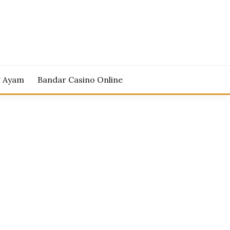
g Ayam
Bandar Casino Online