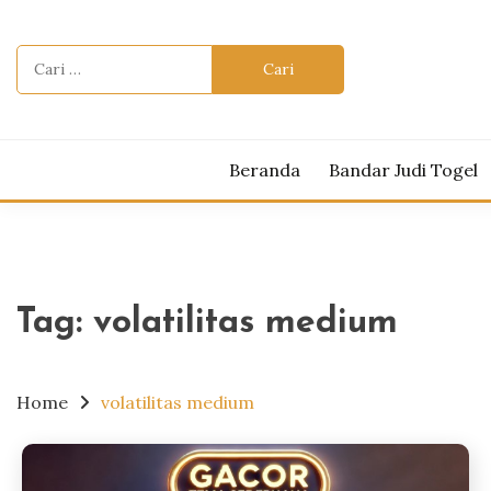
Skip
to
Cari
content
untuk:
Beranda
Bandar Judi Togel
Tag:
volatilitas medium
Home
volatilitas medium