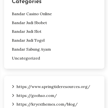
Categories
Bandar Casino Online
Bandar Judi Sbobet
Bandar Judi Slot
Bandar Judi Togel
Bandar Sabung Ayam
Uncategorized
https://www.springtideresources.org/
https://goohso.com/
https://kryexthemes.com/blog/