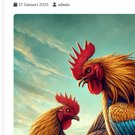
13 Januari 2025
admin