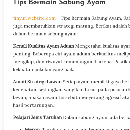
Tips Bermain Sabung Ayam
tinyurlwebsite.com
– Tips Bermain Sabung Ayam, Sab
juga membutuhkan strategi matang. Berikut adalah
dalam bermain sabung ayam:
Kenali Kualitas Ayam Aduan
Mengetahui kualitas aya
penting. Beberapa ciri ayam aduan berkualitas melipu
mengilap, dan riwayat kemenangan di arena. Pastik
kekuatan pukulan yang baik.
Amati Strategi Lawan
Setiap ayam memiliki gaya be
kecepatan, sedangkan yang lain fokus pada pukulan 
lawan, apakah ayam tersebut menyerang agresif at
hasil pertarungan.
Pelajari Jenis Taruhan
Dalam sabung ayam, ada berba
Meron
: Taruhan pada ayam dengan warna mer