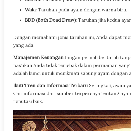
Wala
: Taruhan pada ayam dengan warna biru.
BDD (Both Dead Draw)
: Taruhan jika kedua ay
Dengan memahami jenis taruhan ini, Anda dapat men
yang ada.
Manajemen Keuangan
Jangan pernah bertaruh tanpa
pastikan Anda tidak terjebak dalam permainan yang 
adalah kunci untuk menikmati sabung ayam dengan 
Ikuti Tren dan Informasi Terbaru
Seringkali, ayam y
Cari informasi dari sumber terpercaya tentang aya
reputasi baik.