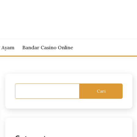
g Ayam
Bandar Casino Online
Cari