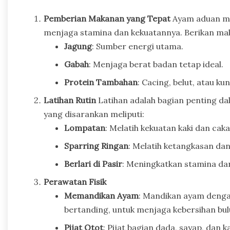
Pemberian Makanan yang Tepat
Ayam aduan me
menjaga stamina dan kekuatannya. Berikan mak
Jagung
: Sumber energi utama.
Gabah
: Menjaga berat badan tetap ideal.
Protein Tambahan
: Cacing, belut, atau k
Latihan Rutin
Latihan adalah bagian penting da
yang disarankan meliputi:
Lompatan
: Melatih kekuatan kaki dan caka
Sparring Ringan
: Melatih ketangkasan dan
Berlari di Pasir
: Meningkatkan stamina dan
Perawatan Fisik
Memandikan Ayam
: Mandikan ayam denga
bertanding, untuk menjaga kebersihan bulu
Pijat Otot
: Pijat bagian dada, sayap, dan