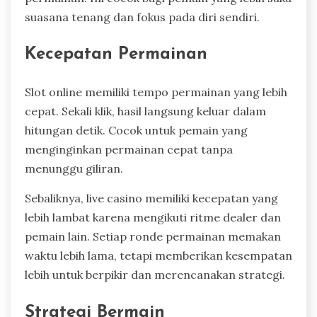
suasana tenang dan fokus pada diri sendiri.
Kecepatan Permainan
Slot online memiliki tempo permainan yang lebih
cepat. Sekali klik, hasil langsung keluar dalam
hitungan detik. Cocok untuk pemain yang
menginginkan permainan cepat tanpa
menunggu giliran.
Sebaliknya, live casino memiliki kecepatan yang
lebih lambat karena mengikuti ritme dealer dan
pemain lain. Setiap ronde permainan memakan
waktu lebih lama, tetapi memberikan kesempatan
lebih untuk berpikir dan merencanakan strategi.
Strategi Bermain