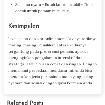
Suasana nyata − Butuh koneksi stabil − Tidak
cocok untuk pemain buru-buru
Kesimpulan
Live casino dan slot online memiliki daya tariknya
masing-masing. Pemilihan antara keduanya
tergantung pada preferensi pemain, apakah
menginginkan pengalaman interaktif dan
strategis, atau hiburan cepat dan ringan. Dengan
memahami perbedaan mendasar ini, Anda bisa
menentukan jenis permainan mana yang paling
nyaman dan sesuai dengan gaya bermain Anda.
Related Posts