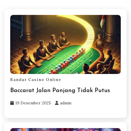
Bandar Casino Online
Baccarat Jalan Panjang Tidak Putus
19 Desember 2025
admin