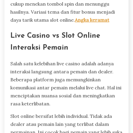
cukup menekan tombol spin dan menunggu
hasilnya. Variasi tema dan fitur bonus menjadi
daya tarik utama slot online.
Angka keramat
Live Casino vs Slot Online
Interaksi Pemain
Salah satu kelebihan live casino adalah adanya
interaksi langsung antara pemain dan dealer.
Beberapa platform juga memungkinkan
komunikasi antar pemain melalui live chat. Hal ini
menciptakan nuansa sosial dan meningkatkan
rasa keterlibatan.
Slot online bersifat lebih individual. Tidak ada
dealer atau pemain lain yang terlibat dalam
permainan. Ini cocok bagi pemain yang lebih suka