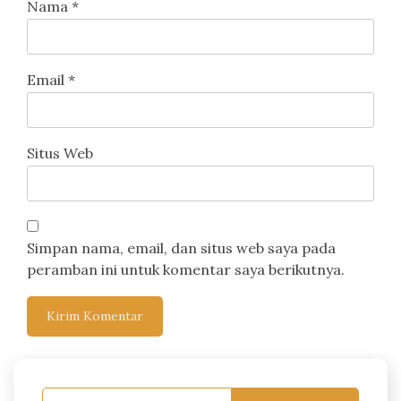
Nama
*
Email
*
Situs Web
Simpan nama, email, dan situs web saya pada
peramban ini untuk komentar saya berikutnya.