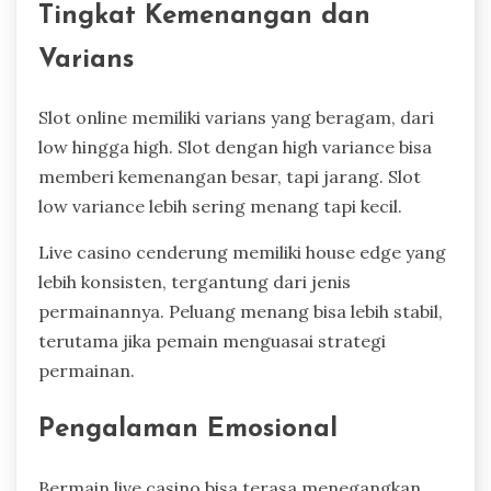
Tingkat Kemenangan dan
Varians
Slot online memiliki varians yang beragam, dari
low hingga high. Slot dengan high variance bisa
memberi kemenangan besar, tapi jarang. Slot
low variance lebih sering menang tapi kecil.
Live casino cenderung memiliki house edge yang
lebih konsisten, tergantung dari jenis
permainannya. Peluang menang bisa lebih stabil,
terutama jika pemain menguasai strategi
permainan.
Pengalaman Emosional
Bermain live casino bisa terasa menegangkan