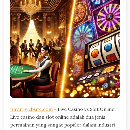
tinyurlwebsite.com
– Live Casino vs Slot Online,
Live casino dan slot online adalah dua jenis
permainan yang sangat populer dalam industri