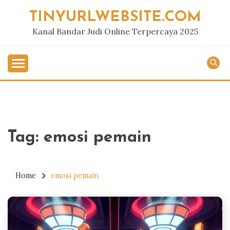
Skip
TINYURLWEBSITE.COM
to
content
Kanal Bandar Judi Online Terpercaya 2025
Tag:
emosi pemain
Home
emosi pemain