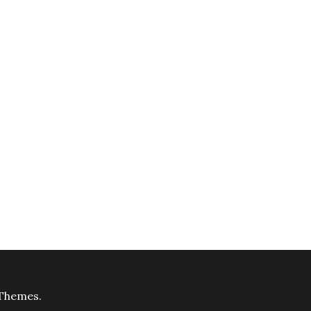
 Themes
.