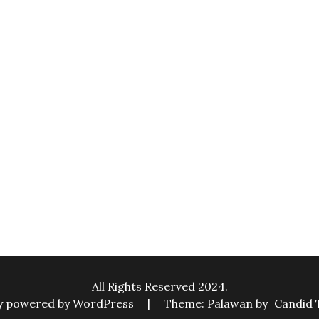
All Rights Reserved 2024.
y powered by WordPress
|
Theme: Palawan by
Candid